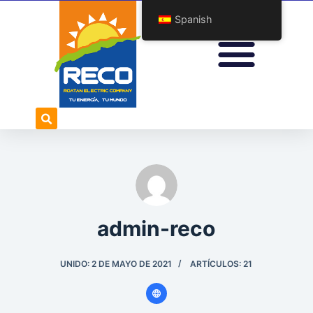
S
Spanish
a
l
t
a
r
a
l
c
o
n
t
admin-reco
e
n
UNIDO: 2 DE MAYO DE 2021
ARTÍCULOS: 21
i
d
o