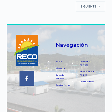
SIGUIENTE
Navegación
Inicio
Conoce tu
Factura
Historia
Servicios de
Pagos
Sala de
Prensa
Contactanos
Contratistas