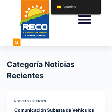
S
Spanish
a
l
t
a
r
a
l
c
Categoría
Noticias
o
n
Recientes
t
e
n
i
NOTICIAS RECIENTES
d
o
Comunicación Subasta de Vehículos