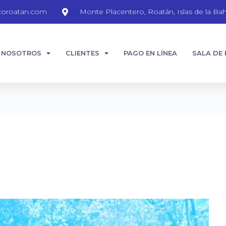
coroatan.com
Monte Placentero, Roatán, Islas de la Bah
NOSOTROS
CLIENTES
PAGO EN LÍNEA
SALA DE