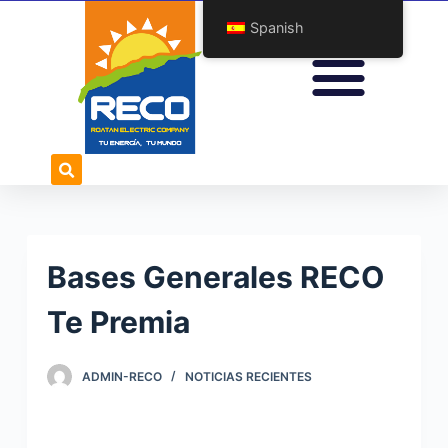
S
Spanish
a
l
t
a
r
a
l
c
o
Bases Generales RECO
n
t
Te Premia
e
n
ADMIN-RECO
NOTICIAS RECIENTES
i
d
o