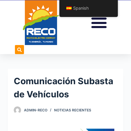
S
Spanish
a
l
t
a
r
a
l
c
o
Comunicación Subasta
n
t
de Vehículos
e
n
ADMIN-RECO
NOTICIAS RECIENTES
i
d
o