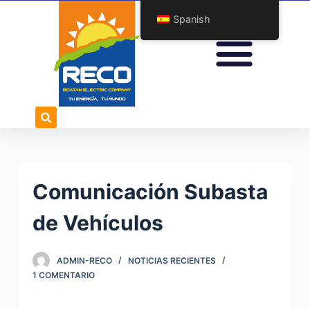
S
Spanish
a
l
t
a
r
a
l
c
o
Comunicación Subasta
n
t
de Vehículos
e
n
ADMIN-RECO
NOTICIAS RECIENTES
i
1 COMENTARIO
d
o