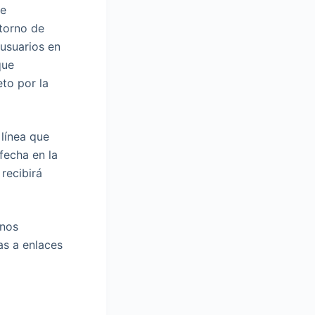
ue
torno de
usuarios en
que
to por la
 línea que
fecha en la
recibirá
onos
as a enlaces