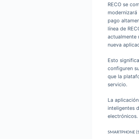
RECO se comp
modernizará 
pago altamen
línea de REC
actualmente 
nueva aplica
Esto signific
configuren s
que la plataf
servicio.
La aplicació
inteligentes
electrónicos.
SMARTPHONE (Sim