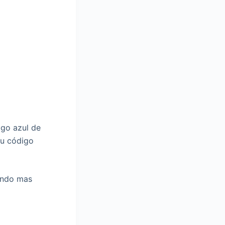
igo azul de
tu código
ando mas