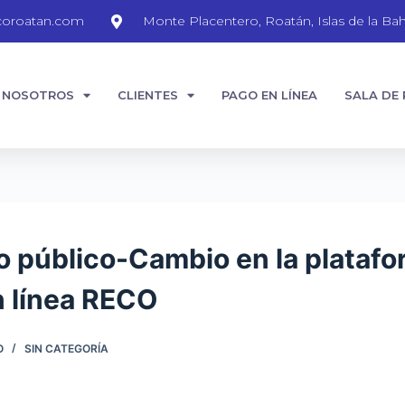
coroatan.com
Monte Placentero, Roatán, Islas de la Bah
NOSOTROS
CLIENTES
PAGO EN LÍNEA
SALA DE
 público-Cambio en la platafo
 línea RECO
O
SIN CATEGORÍA