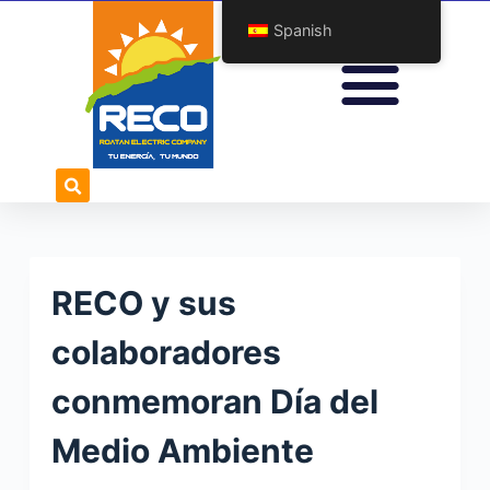
S
Spanish
a
l
t
a
r
a
l
c
o
RECO y sus
n
t
colaboradores
e
conmemoran Día del
n
i
Medio Ambiente
d
o