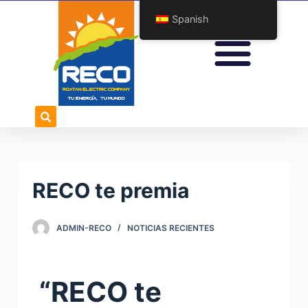
S
Spanish
a
l
t
a
r
a
l
c
o
RECO te premia
n
t
ADMIN-RECO
NOTICIAS RECIENTES
e
n
i
“RECO te
d
o