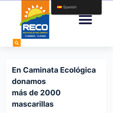
S
Spanish
a
l
t
a
r
a
l
c
o
En Caminata Ecológica
n
t
donamos
e
más de 2000
n
i
mascarillas
d
o