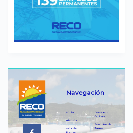
Navegación
Inicio
Conoce tu
Factura
Historia
Servicios de
Pagos
Sala de
Prensa