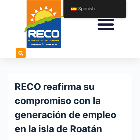
S
Spanish
a
l
t
a
r
a
l
c
o
RECO reafirma su
n
t
compromiso con la
e
generación de empleo
n
i
en la isla de Roatán
d
o