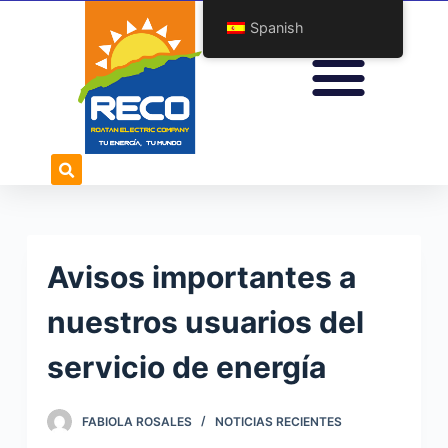
S
Spanish
a
l
t
a
r
a
l
c
o
Avisos importantes a
n
t
nuestros usuarios del
e
servicio de energía
n
i
d
FABIOLA ROSALES
NOTICIAS RECIENTES
o