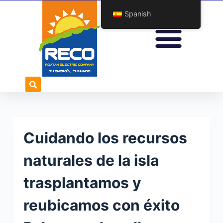
S
Spanish
a
l
t
a
r
a
l
c
o
Cuidando los recursos
n
t
naturales de la isla
e
trasplantamos y
n
i
reubicamos con éxito
d
o