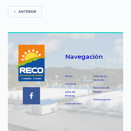
ANTERIOR
Navegación
Inicio
Conoce tu
Factura
Historia
Servicios de
Pagos
Sala de
Prensa
Contactanos
Contratistas