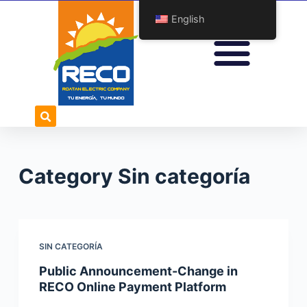
S
English
k
i
p
t
o
c
o
n
Category
Sin categoría
t
e
n
t
SIN CATEGORÍA
Public Announcement-Change in
RECO Online Payment Platform